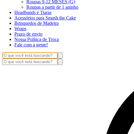
Roupas 9-12 MESES (G)
Roupas a partir de 1 aninho
Headbands e Tiaras
Acessórios para Smash the Cake
Brinquedos de Madeira
Wraps
Prazo de envio
Nossa Política de Troca
Fale com a gente!