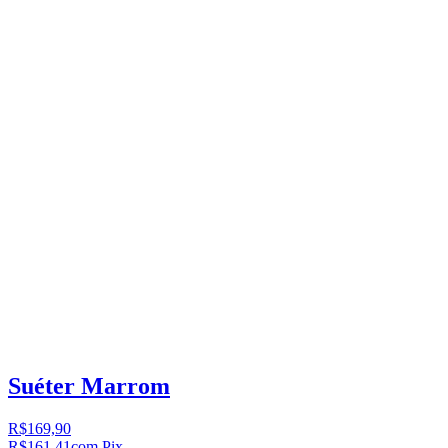
Suéter Marrom
R$169,90
R$161,41
com Pix