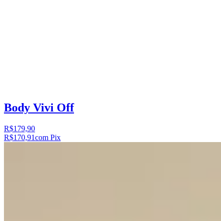
Body Vivi Off
R$179,90
R$170,91
com Pix