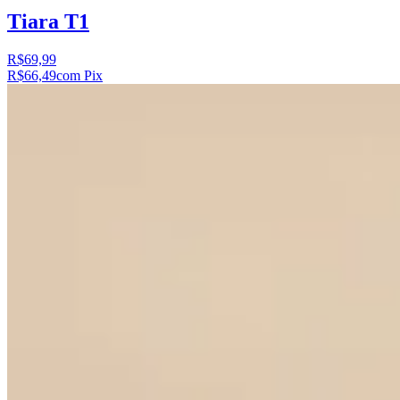
Tiara T1
R$69,99
R$66,49
com Pix