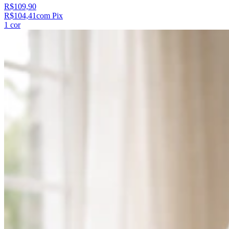
R$109,90
R$104,41
com Pix
1
cor