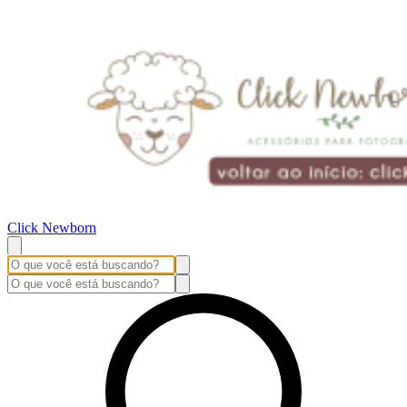
Click Newborn