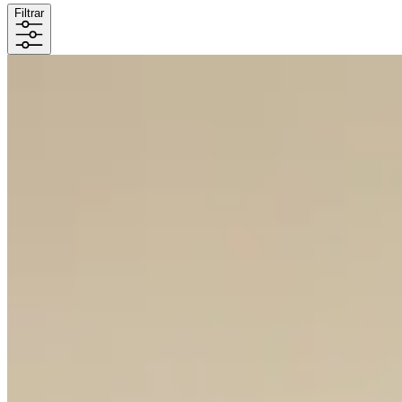
Filtrar