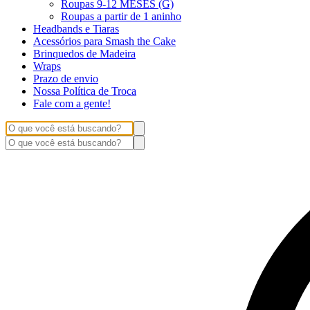
Roupas 9-12 MESES (G)
Roupas a partir de 1 aninho
Headbands e Tiaras
Acessórios para Smash the Cake
Brinquedos de Madeira
Wraps
Prazo de envio
Nossa Política de Troca
Fale com a gente!