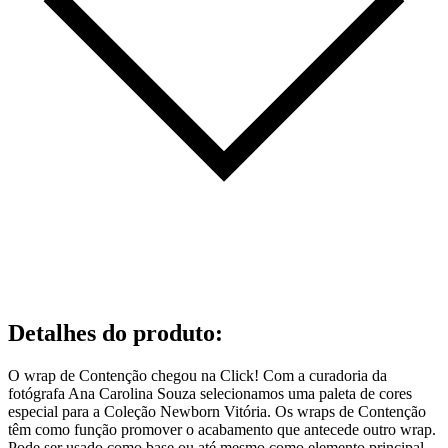
Detalhes do produto
:
O wrap de Contenção chegou na Click! Com a curadoria da
fotógrafa Ana Carolina Souza selecionamos uma paleta de cores
especial para a Coleção Newborn Vitória. Os wraps de Contenção
têm como função promover o acabamento que antecede outro wrap.
Pode ser usado como base ou até mesmo como elemento principal