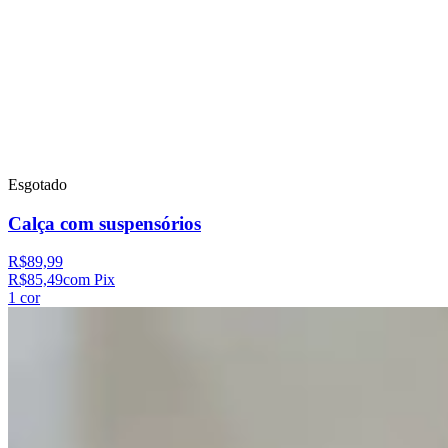
Esgotado
Calça com suspensórios
R$89,99
R$85,49
com Pix
1
cor