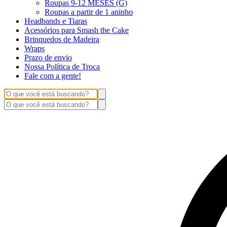
Roupas 9-12 MESES (G)
Roupas a partir de 1 aninho
Headbands e Tiaras
Acessórios para Smash the Cake
Brinquedos de Madeira
Wraps
Prazo de envio
Nossa Política de Troca
Fale com a gente!